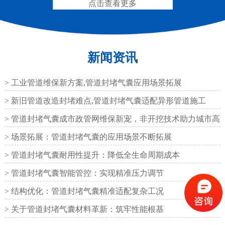
点击查看更多
新闻资讯
圆形四氟板橡胶支座
矩形四氟板滑动橡胶支
座
> 工业管道维保新方案,管道封堵气囊应用场景拓展
> 新旧管道改造封堵难点,管道封堵气囊适配异形管道施工
> 管道封堵气囊成市政管网维保新宠，非开挖技术助力城市高
效运
> 场景拓展：管道封堵气囊的应用场景不断拓展
铁路盆式支座
公路盆式橡胶支座
> 管道封堵气囊耐用性提升：降低全生命周期成本
> 管道封堵气囊智能管控：实现精准压力调节
> 结构优化：管道封堵气囊精准适配复杂工况
> 关于管道封堵气囊材料革新：筑牢性能根基
抗震盆式支座
C40、60、80型桥梁伸