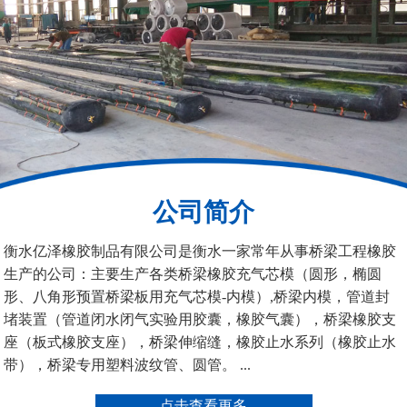
200*25米圆形桥梁气囊
390*14米的圆形充气芯
模
公司简介
空心板内模
桥梁空心板气囊
衡水亿泽橡胶制品有限公司是衡水一家常年从事桥梁工程橡胶
生产的公司：主要生产各类桥梁橡胶充气芯模（圆形，椭圆
形、八角形预置桥梁板用充气芯模-内模）,桥梁内模，管道封
堵装置（管道闭水闭气实验用胶囊，橡胶气囊），桥梁橡胶支
座（板式橡胶支座），桥梁伸缩缝，橡胶止水系列（橡胶止水
带），桥梁专用塑料波纹管、圆管。 ...
桥梁空心板气囊
八角桥梁板内模
点击查看更多