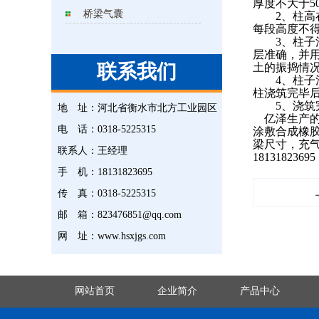
厚度不大于5
桥梁气囊
2、柱高在
每段高度不
3、柱子混
层准确，并
联系我们
土的振捣情
4、柱子混
柱浇筑完毕后
5、浇筑完
地 址：
河北省衡水市北方工业园区
亿泽生产的
电 话：
0318-5225315
涂敷合成橡
梁尺寸，充
联系人：
王经理
18131823695
手 机：
18131823695
传 真：
0318-5225315
邮 箱：
823476851@qq.com
网 址：
www.hsxjgs.com
网站首页
企业简介
产品中心