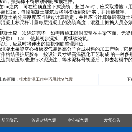
0cm，振捣棒不得触动钢筋和预埋件。
2m之内，可在柱顶直接下灰浇筑，超过2m时，应采取措施（
得超过2m，每段混凝土浇筑后将洞模板封闭严实，并用箍箍牢。
凝土的分层厚度应当经过计算确定，并且应当计算每层混凝土
用混凝土标尺杆计量每层混凝土的浇筑高度，混凝土振捣人员必
况。
凝土应一次浇筑完毕，如需留施工缝时应留在主梁下面。无梁
停歇1—1.5h，使其初步沉实，再继续浇筑。
后，应及时将伸出的搭接钢筋整理到位。
混凝土桥梁空心板橡胶气囊是高分子合成材料的加工产物，它是
胶作粘结保护层胶布，按设计尺寸经高温硫化工艺制成 的一种多
气达到耐压标准进行水泥浇注，等水泥标号初凝后，排去芯模中的
上条新闻：
排水防汛工作中巧用封堵气囊
下
新闻资讯
管道封堵气囊
空心板气囊
发货公告