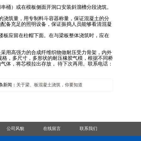
用串桶）或在模板侧面开洞口安装斜溜槽分段浇筑。
的浇筑量，用专制料斗容器称量，保证混凝土的分
须配备充足的照明设备，保证振捣人员能够看清混凝
楼板应留在柱帽下面。在与梁板整体浇筑时，应在
采用高强力的合成纤维织物做耐压受力骨架，内外
规格，多尺寸，多形状的耐压橡胶气模，根据不同桥
气体，将芯模拉出存放， 待下次再用。联系电话：
条新闻：
关于梁、板混凝土浇筑，你要知道
公司风貌
在线留言
联系我们