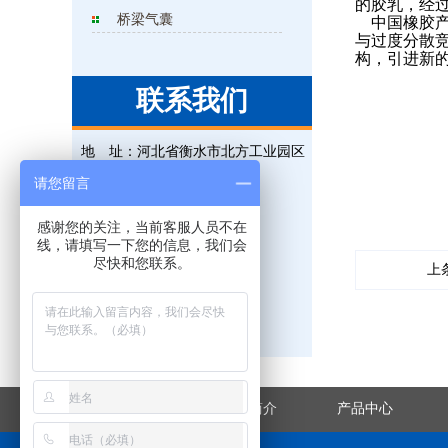
的胶乳，经
桥梁气囊
中国橡胶产
与过度分散
构，引进新
联系我们
地 址：
河北省衡水市北方工业园区
电 话：
0318-5225315
请您留言
联系人：
王经理
感谢您的关注，当前客服人员不在
手 机：
18131823695
线，请填写一下您的信息，我们会
尽快和您联系。
上
传 真：
0318-5225315
邮 箱：
823476851@qq.com
网 址：
www.hsxjgs.com
网站首页
企业简介
产品中心