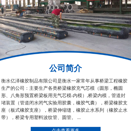
200*25米圆形桥梁气囊
390*14米的圆形充气芯
模
公司简介
空心板内模
桥梁空心板气囊
衡水亿泽橡胶制品有限公司是衡水一家常年从事桥梁工程橡胶
生产的公司：主要生产各类桥梁橡胶充气芯模（圆形，椭圆
形、八角形预置桥梁板用充气芯模-内模）,桥梁内模，管道封
堵装置（管道闭水闭气实验用胶囊，橡胶气囊），桥梁橡胶支
座（板式橡胶支座），桥梁伸缩缝，橡胶止水系列（橡胶止水
带），桥梁专用塑料波纹管、圆管。 ...
桥梁空心板气囊
八角桥梁板内模
点击查看更多