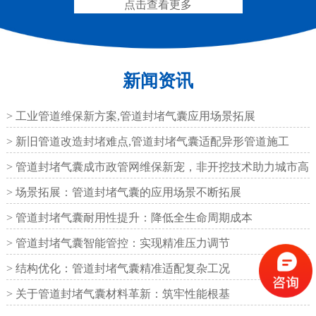
点击查看更多
新闻资讯
圆形四氟板橡胶支座
矩形四氟板滑动橡胶支
座
> 工业管道维保新方案,管道封堵气囊应用场景拓展
> 新旧管道改造封堵难点,管道封堵气囊适配异形管道施工
> 管道封堵气囊成市政管网维保新宠，非开挖技术助力城市高
效运
> 场景拓展：管道封堵气囊的应用场景不断拓展
铁路盆式支座
公路盆式橡胶支座
> 管道封堵气囊耐用性提升：降低全生命周期成本
> 管道封堵气囊智能管控：实现精准压力调节
> 结构优化：管道封堵气囊精准适配复杂工况
> 关于管道封堵气囊材料革新：筑牢性能根基
抗震盆式支座
C40、60、80型桥梁伸