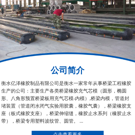
200*25米圆形桥梁气囊
390*14米的圆形充气芯
模
公司简介
空心板内模
桥梁空心板气囊
衡水亿泽橡胶制品有限公司是衡水一家常年从事桥梁工程橡胶
生产的公司：主要生产各类桥梁橡胶充气芯模（圆形，椭圆
形、八角形预置桥梁板用充气芯模-内模）,桥梁内模，管道封
堵装置（管道闭水闭气实验用胶囊，橡胶气囊），桥梁橡胶支
座（板式橡胶支座），桥梁伸缩缝，橡胶止水系列（橡胶止水
带），桥梁专用塑料波纹管、圆管。 ...
桥梁空心板气囊
八角桥梁板内模
点击查看更多