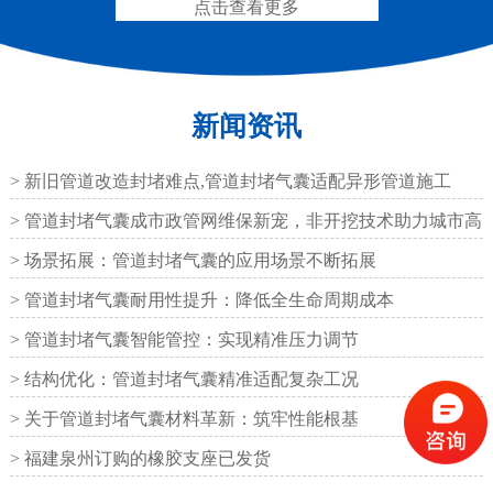
点击查看更多
新闻资讯
圆形四氟板橡胶支座
矩形四氟板滑动橡胶支
座
> 新旧管道改造封堵难点,管道封堵气囊适配异形管道施工
> 管道封堵气囊成市政管网维保新宠，非开挖技术助力城市高
效运
> 场景拓展：管道封堵气囊的应用场景不断拓展
> 管道封堵气囊耐用性提升：降低全生命周期成本
铁路盆式支座
公路盆式橡胶支座
> 管道封堵气囊智能管控：实现精准压力调节
> 结构优化：管道封堵气囊精准适配复杂工况
> 关于管道封堵气囊材料革新：筑牢性能根基
> 福建泉州订购的橡胶支座已发货
抗震盆式支座
C40、60、80型桥梁伸