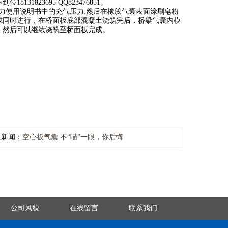
823695 QQ823476851。
力使用说明书中的充气压力.然后在橡胶气囊表面涂刷皂粉
或同时进行，在桥面板底部混凝土浇筑完后，桥梁气囊内模
，然后可以继续浇筑至桥面板完成。
条新闻：
空心板气囊 不“喵”一眼，你后悔
公司风貌
在线留言
联系我们