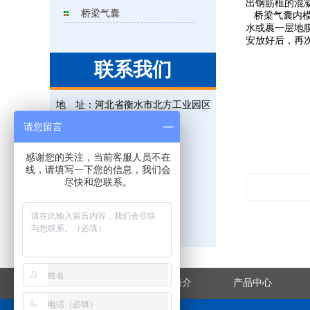
出钢筋框的混凝土
桥梁气囊
桥梁气囊内模
水或裹一层地
安放好后，再
联系我们
地 址：
河北省衡水市北方工业园区
电 话：
0318-5225315
请您留言
联系人：
王经理
感谢您的关注，当前客服人员不在
手 机：
18131823695
线，请填写一下您的信息，我们会
尽快和您联系。
传 真：
0318-5225315
邮 箱：
823476851@qq.com
网 址：
www.hsxjgs.com
网站首页
企业简介
产品中心