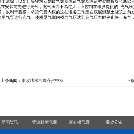
清除，以防止尖锐块石划破气囊及保证气囊及保证桥梁面板胶芯底部不到位18131
在安装前先进行充气，充气压力不易过大，应控制在橡胶提供的 充气压
膜，以利于脱模。桥梁气囊内模的这些准备工作应在底层混凝土浇筑之前
次用气泵进行充气，使桥梁气囊内模内气压达到充气压力时停止停止充气
上条新闻：
市政堵水气囊齐贺中秋
下
新闻资讯
管道封堵气囊
空心板气囊
发货公告