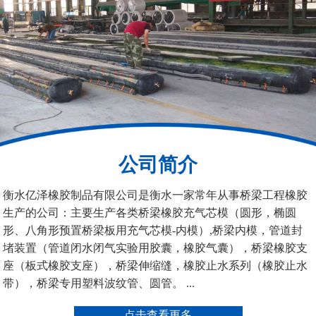
200*25米圆形桥梁气囊
390*14米的圆形充气芯
模
公司简介
空心板内模
桥梁空心板气囊
衡水亿泽橡胶制品有限公司是衡水一家常年从事桥梁工程橡胶
生产的公司：主要生产各类桥梁橡胶充气芯模（圆形，椭圆
形、八角形预置桥梁板用充气芯模-内模）,桥梁内模，管道封
堵装置（管道闭水闭气实验用胶囊，橡胶气囊），桥梁橡胶支
座（板式橡胶支座），桥梁伸缩缝，橡胶止水系列（橡胶止水
带），桥梁专用塑料波纹管、圆管。 ...
桥梁空心板气囊
八角桥梁板内模
点击查看更多