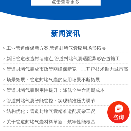
点击查看更多
新闻资讯
圆形四氟板橡胶支座
矩形四氟板滑动橡胶支
座
> 工业管道维保新方案,管道封堵气囊应用场景拓展
> 新旧管道改造封堵难点,管道封堵气囊适配异形管道施工
> 管道封堵气囊成市政管网维保新宠，非开挖技术助力城市高
效运
> 场景拓展：管道封堵气囊的应用场景不断拓展
铁路盆式支座
公路盆式橡胶支座
> 管道封堵气囊耐用性提升：降低全生命周期成本
> 管道封堵气囊智能管控：实现精准压力调节
> 结构优化：管道封堵气囊精准适配复杂工况
> 关于管道封堵气囊材料革新：筑牢性能根基
抗震盆式支座
C40、60、80型桥梁伸