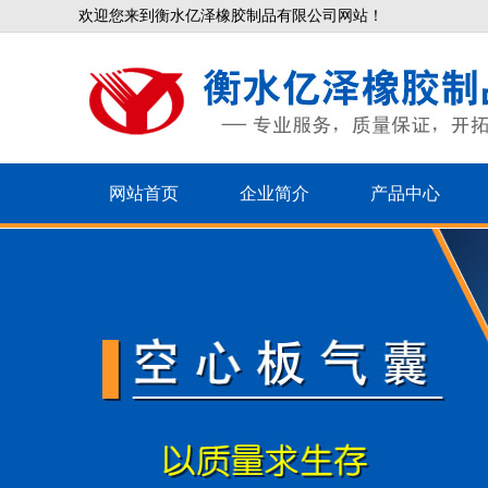
欢迎您来到衡水亿泽橡胶制品有限公司网站！
网站首页
企业简介
产品中心