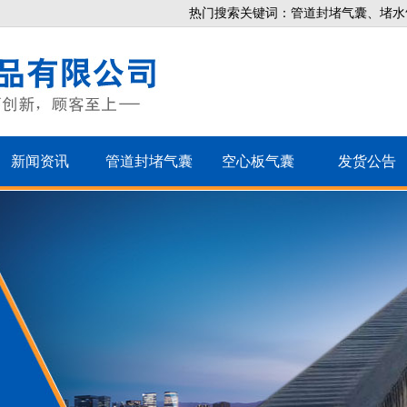
热门搜索关键词：管道封堵气囊、堵水
新闻资讯
管道封堵气囊
空心板气囊
发货公告