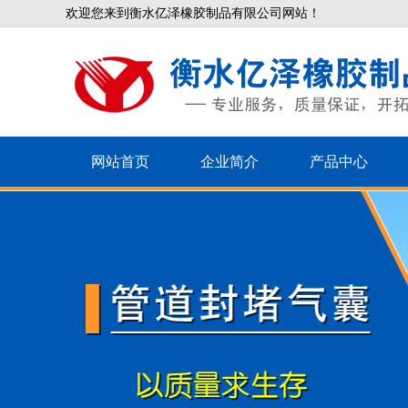
欢迎您来到衡水亿泽橡胶制品有限公司网站！
网站首页
企业简介
产品中心