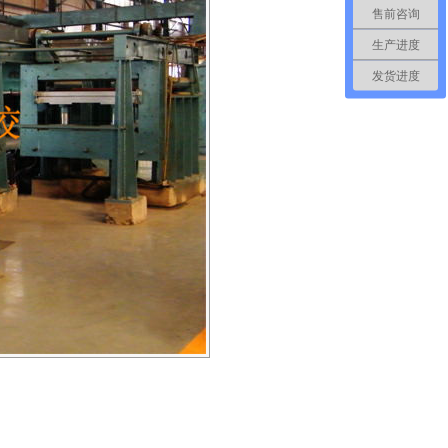
售前咨询
生产进度
发货进度