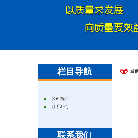
栏目导航
当前
公司简介
联系我们
联系我们