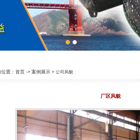
1
2
位置：首页 -> 案例展示 >
公司风貌
厂区风貌