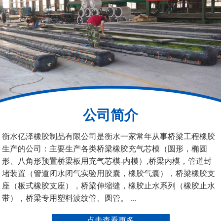
板式橡胶伸缩缝
C型桥梁伸缩缝
公司简介
200*25米圆形桥梁气囊
390*14米的圆形充气芯
衡水亿泽橡胶制品有限公司是衡水一家常年从事桥梁工程橡胶
模
生产的公司：主要生产各类桥梁橡胶充气芯模（圆形，椭圆
形、八角形预置桥梁板用充气芯模-内模）,桥梁内模，管道封
堵装置（管道闭水闭气实验用胶囊，橡胶气囊），桥梁橡胶支
座（板式橡胶支座），桥梁伸缩缝，橡胶止水系列（橡胶止水
带），桥梁专用塑料波纹管、圆管。 ...
空心板内模
桥梁空心板气囊
点击查看更多