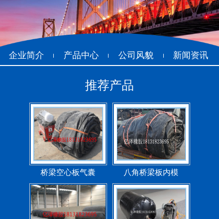
200*25米圆形桥梁气囊
390*14米的圆形充气芯
模
企业简介
产品中心
公司风貌
新闻资讯
推荐产品
空心板内模
桥梁空心板气囊
桥梁空心板气囊
八角桥梁板内模