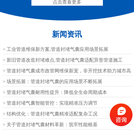
点击查看更多
新闻资讯
抗震盆式支座
C40、60、80型桥梁伸
> 工业管道维保新方案,管道封堵气囊应用场景拓展
缩缝
> 新旧管道改造封堵难点,管道封堵气囊适配异形管道施工
> 管道封堵气囊成市政管网维保新宠，非开挖技术助力城市高
效运
> 场景拓展：管道封堵气囊的应用场景不断拓展
> 管道封堵气囊耐用性提升：降低全生命周期成本
F40、60、80型桥梁伸缩
E40、60、80型桥梁伸缩
> 管道封堵气囊智能管控：实现精准压力调节
缝
缝
> 结构优化：管道封堵气囊精准适配复杂工况
> 关于管道封堵气囊材料革新：筑牢性能根基