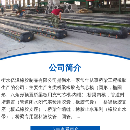
桥梁空心板气囊
八角桥梁板内模
公司简介
衡水亿泽橡胶制品有限公司是衡水一家常年从事桥梁工程橡胶
生产的公司：主要生产各类桥梁橡胶充气芯模（圆形，椭圆
管道封堵气囊（橡胶水
管道封堵气囊
形、八角形预置桥梁板用充气芯模-内模）,桥梁内模，管道封
堵）
堵装置（管道闭水闭气实验用胶囊，橡胶气囊），桥梁橡胶支
座（板式橡胶支座），桥梁伸缩缝，橡胶止水系列（橡胶止水
带），桥梁专用塑料波纹管、圆管。 ...
点击查看更多