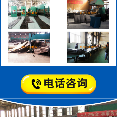
板式橡胶伸缩缝
C型桥梁伸缩缝
200*25米圆形桥梁气囊
390*14米的圆形充气芯
模
空心板内模
桥梁空心板气囊