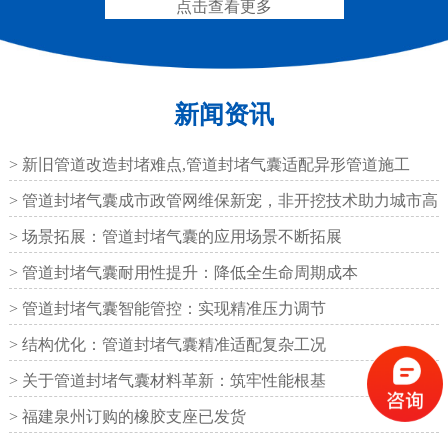
点击查看更多
新闻资讯
圆形四氟板橡胶支座
矩形四氟板滑动橡胶支
座
> 新旧管道改造封堵难点,管道封堵气囊适配异形管道施工
> 管道封堵气囊成市政管网维保新宠，非开挖技术助力城市高
效运
> 场景拓展：管道封堵气囊的应用场景不断拓展
> 管道封堵气囊耐用性提升：降低全生命周期成本
铁路盆式支座
公路盆式橡胶支座
> 管道封堵气囊智能管控：实现精准压力调节
> 结构优化：管道封堵气囊精准适配复杂工况
> 关于管道封堵气囊材料革新：筑牢性能根基
> 福建泉州订购的橡胶支座已发货
抗震盆式支座
C40、60、80型桥梁伸