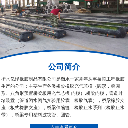
200*25米圆形桥梁气囊
390*14米的圆形充气芯
模
公司简介
空心板内模
桥梁空心板气囊
衡水亿泽橡胶制品有限公司是衡水一家常年从事桥梁工程橡胶
生产的公司：主要生产各类桥梁橡胶充气芯模（圆形，椭圆
形、八角形预置桥梁板用充气芯模-内模）,桥梁内模，管道封
堵装置（管道闭水闭气实验用胶囊，橡胶气囊），桥梁橡胶支
座（板式橡胶支座），桥梁伸缩缝，橡胶止水系列（橡胶止水
带），桥梁专用塑料波纹管、圆管。 ...
桥梁空心板气囊
八角桥梁板内模
点击查看更多