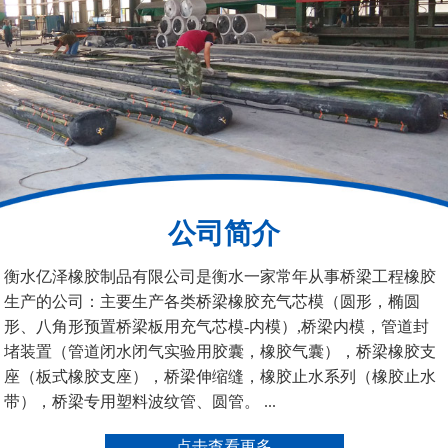
200*25米圆形桥梁气囊
390*14米的圆形充气芯
模
公司简介
空心板内模
桥梁空心板气囊
衡水亿泽橡胶制品有限公司是衡水一家常年从事桥梁工程橡胶
生产的公司：主要生产各类桥梁橡胶充气芯模（圆形，椭圆
形、八角形预置桥梁板用充气芯模-内模）,桥梁内模，管道封
堵装置（管道闭水闭气实验用胶囊，橡胶气囊），桥梁橡胶支
座（板式橡胶支座），桥梁伸缩缝，橡胶止水系列（橡胶止水
带），桥梁专用塑料波纹管、圆管。 ...
桥梁空心板气囊
八角桥梁板内模
点击查看更多