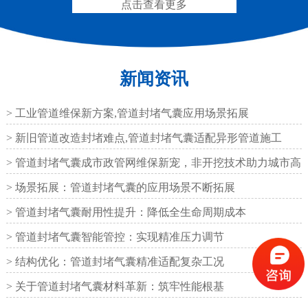
点击查看更多
新闻资讯
圆形四氟板橡胶支座
矩形四氟板滑动橡胶支
座
> 工业管道维保新方案,管道封堵气囊应用场景拓展
> 新旧管道改造封堵难点,管道封堵气囊适配异形管道施工
> 管道封堵气囊成市政管网维保新宠，非开挖技术助力城市高
效运
> 场景拓展：管道封堵气囊的应用场景不断拓展
铁路盆式支座
公路盆式橡胶支座
> 管道封堵气囊耐用性提升：降低全生命周期成本
> 管道封堵气囊智能管控：实现精准压力调节
> 结构优化：管道封堵气囊精准适配复杂工况
> 关于管道封堵气囊材料革新：筑牢性能根基
抗震盆式支座
C40、60、80型桥梁伸