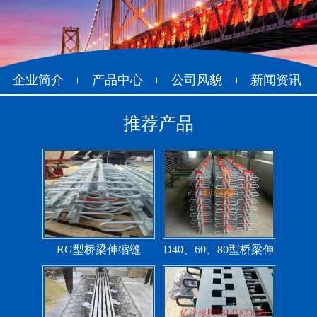
抗震盆式支座
C40、60、80型桥梁伸
缩缝
企业简介
产品中心
公司风貌
新闻资讯
推荐产品
F40、60、80型桥梁伸缩
E40、60、80型桥梁伸缩
缝
缝
RG型桥梁伸缩缝
D40、60、80型桥梁伸
缩缝