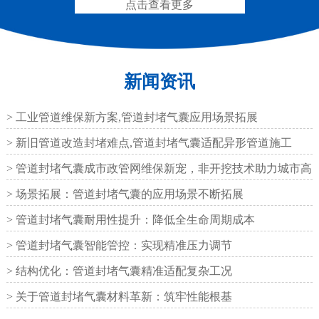
点击查看更多
新闻资讯
200*25米圆形桥梁气囊
390*14米的圆形充气芯
模
> 工业管道维保新方案,管道封堵气囊应用场景拓展
> 新旧管道改造封堵难点,管道封堵气囊适配异形管道施工
> 管道封堵气囊成市政管网维保新宠，非开挖技术助力城市高
效运
> 场景拓展：管道封堵气囊的应用场景不断拓展
空心板内模
桥梁空心板气囊
> 管道封堵气囊耐用性提升：降低全生命周期成本
> 管道封堵气囊智能管控：实现精准压力调节
> 结构优化：管道封堵气囊精准适配复杂工况
> 关于管道封堵气囊材料革新：筑牢性能根基
桥梁空心板气囊
八角桥梁板内模