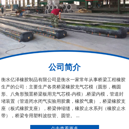
铁路盆式支座
公路盆式橡胶支座
公司简介
抗震盆式支座
C40、60、80型桥梁伸
衡水亿泽橡胶制品有限公司是衡水一家常年从事桥梁工程橡胶
缩缝
生产的公司：主要生产各类桥梁橡胶充气芯模（圆形，椭圆
形、八角形预置桥梁板用充气芯模-内模）,桥梁内模，管道封
堵装置（管道闭水闭气实验用胶囊，橡胶气囊），桥梁橡胶支
座（板式橡胶支座），桥梁伸缩缝，橡胶止水系列（橡胶止水
带），桥梁专用塑料波纹管、圆管。 ...
F40、60、80型桥梁伸缩
E40、60、80型桥梁伸缩
点击查看更多