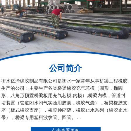
200*25米圆形桥梁气囊
390*14米的圆形充气芯
模
公司简介
空心板内模
桥梁空心板气囊
衡水亿泽橡胶制品有限公司是衡水一家常年从事桥梁工程橡胶
生产的公司：主要生产各类桥梁橡胶充气芯模（圆形，椭圆
形、八角形预置桥梁板用充气芯模-内模）,桥梁内模，管道封
堵装置（管道闭水闭气实验用胶囊，橡胶气囊），桥梁橡胶支
座（板式橡胶支座），桥梁伸缩缝，橡胶止水系列（橡胶止水
带），桥梁专用塑料波纹管、圆管。 ...
桥梁空心板气囊
八角桥梁板内模
点击查看更多